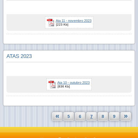
Ata 11 - novembro 2023
[223 Kb]
ATAS 2023
Ata 10 - outubro 2023
[836 Kb]
«
»
5
6
7
8
9