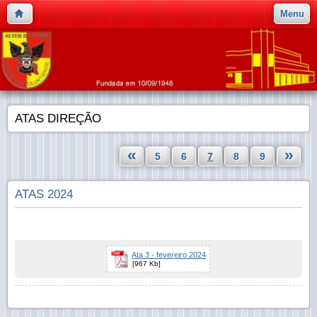
Menu
ATAS DIREÇÃO
«
»
5
6
7
8
9
ATAS 2024
Ata 3 - fevereiro 2024
[967 Kb]