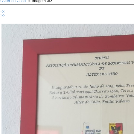
e Alter do Chão"
» Imagem 3/3
<<
>>